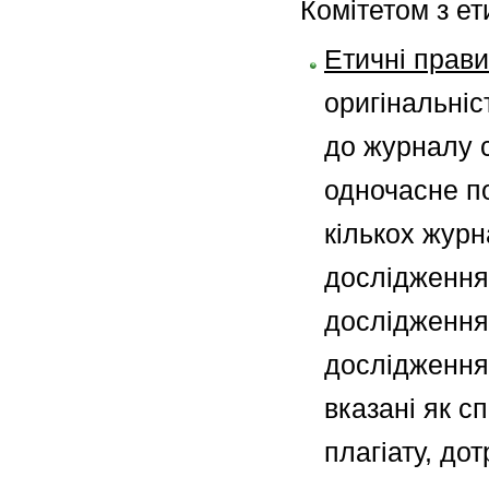
Комітетом з ет
Етичні прави
оригінальніс
до журналу с
одночасне под
кількох журн
дослідження,
дослідження,
дослідження 
вказані як с
плагіату, до