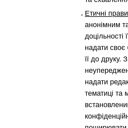
Етичні прави
анонімним та
доцільності 
надати своє 
її до друку.
неупереджен
надати редак
тематиці та 
встановлений
конфіденційн
поширювати 