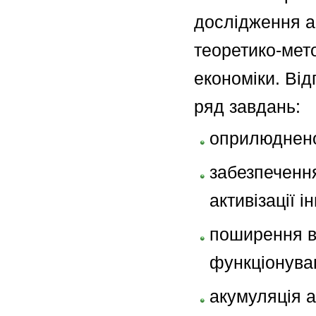
дослідження а
теоретико-мет
економіки. Від
ряд завдань:
оприлюднено
забезпечення
активізації 
поширення в
функціонуван
акумуляція а