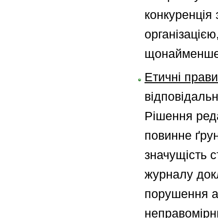
конкуренція 
організацією
щонайменше 
Етичні прави
відповідальн
Рішення реда
повинне ґру
значущість с
журналу док
порушення ав
неправомірни