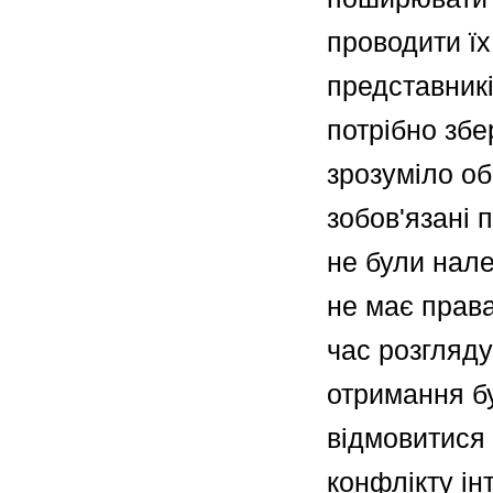
проводити їх
представникі
потрібно збер
зрозуміло о
зобов'язані п
не були нал
не має прав
час розгляду
отримання бу
відмовитися 
конфлікту ін