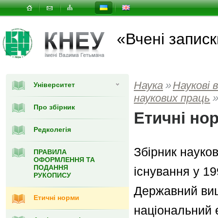
«Вчені записк
Наука
»
Наукові 
Університет
наукових праць
Про збірник
Етичні но
Редколегія
Збірник науко
ПРАВИЛА
ОФОРМЛЕННЯ ТА
ПОДАННЯ
існування у 19
РУКОПИСУ
Державний вищ
Етичні норми
національний 