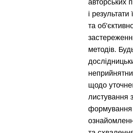
авторських п
і результати
та об'єктивн
застереження
методів. Буд
дослідницьки
неприйнятним
щодо уточнен
листування з
формування п
ознайомлення
та схвалення