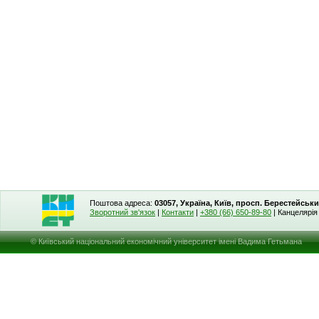
Поштова адреса:
03057, Україна, Київ, просп. Берестейськи
Зворотний зв'язок
|
Контакти
|
+380 (66) 650-89-80
| Канцелярі
© Київський національний економічний університет імені Вадима Гетьмана