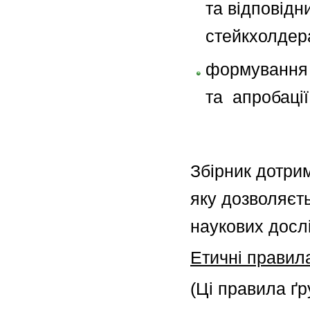
та відповідн
стейкхолдер
формування 
та апробації
Збірник дотри
яку дозволяєт
наукових досл
Етичні правила
(Ці правила ґ