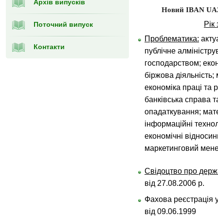
Архів випусків
Новий IBAN
UA
Рік
Поточний випуск
Проблематика:
актуа
Контакти
публічне алміністр
господарством; екон
біржова діяльність;
економіка праці та 
банківська справа та
опадаткування; ма
інформаційні технол
економічні відносин
маркетинговий мене
Свідоцтво про держ
від 27.08.2006 р.
Фахова реєстрація 
від 09.06.1999