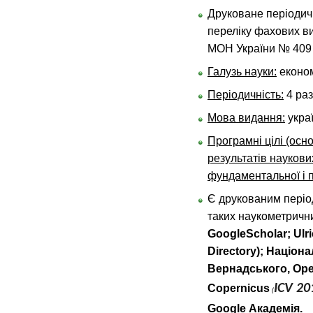
Друковане періодич
переліку фахових ви
МОН України № 409 
Галузь науки:
економ
Періодичність:
4 раз
Мова видання:
украї
Програмні цілі (осн
результатів наукови
фундаментальної і 
Є друкованим періо
таких наукометрични
GoogleScholar; Ulri
Directory); Націона
Вернадського, Open
ICV 20
Copernicus
(
Google Академія.